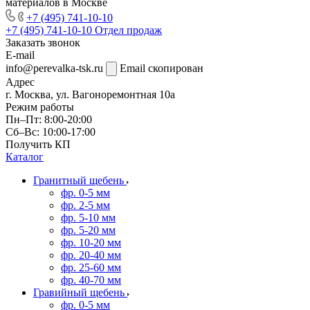
материалов в Москве
+7 (495) 741-10-10
+7 (495) 741-10-10
Отдел продаж
Заказать звонок
E-mail
info@perevalka-tsk.ru
Email скопирован
Адрес
г. Москва, ул. Вагоноремонтная 10а
Режим работы
Пн–Пт: 8:00-20:00
Сб–Вс: 10:00-17:00
Получить КП
Каталог
Гранитный щебень
фр. 0-5 мм
фр. 2-5 мм
фр. 5-10 мм
фр. 5-20 мм
фр. 10-20 мм
фр. 20-40 мм
фр. 25-60 мм
фр. 40-70 мм
Гравийный щебень
фр. 0-5 мм