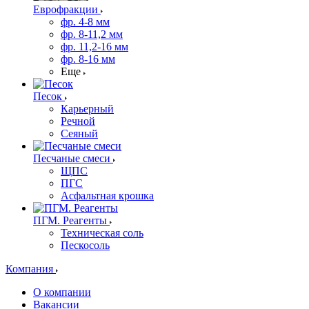
Еврофракции
фр. 4-8 мм
фр. 8-11,2 мм
фр. 11,2-16 мм
фр. 8-16 мм
Еще
Песок
Карьерный
Речной
Сеяный
Песчаные смеси
ЩПС
ПГС
Асфальтная крошка
ПГМ. Реагенты
Техническая соль
Пескосоль
Компания
О компании
Вакансии