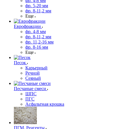
фр. 4-8 мм
фр. 5-20 мм
фр. 8-11,2 мм
Еще
Еврофракции
фр. 4-8 мм
фр. 8-11,2 мм
фр. 11,2-16 мм
фр. 8-16 мм
Еще
Песок
Карьерный
Речной
Сеяный
Песчаные смеси
ЩПС
ПГС
Асфальтная крошка
ПГМ. Реагенты