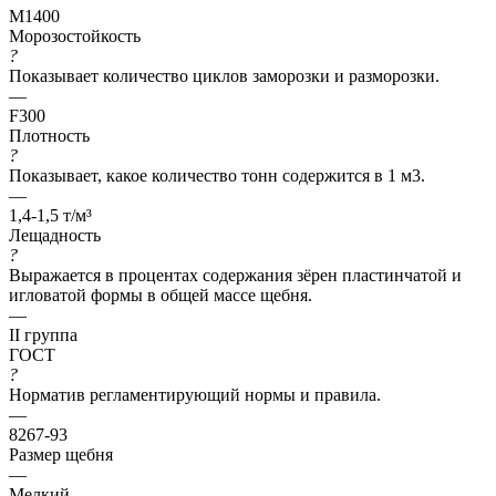
М1400
Морозостойкость
?
Показывает количество циклов заморозки и разморозки.
—
F300
Плотность
?
Показывает, какое количество тонн содержится в 1 м3.
—
1,4-1,5 т/м³
Лещадность
?
Выражается в процентах содержания зёрен пластинчатой и
игловатой формы в общей массе щебня.
—
II группа
ГОСТ
?
Норматив регламентирующий нормы и правила.
—
8267-93
Размер щебня
—
Мелкий