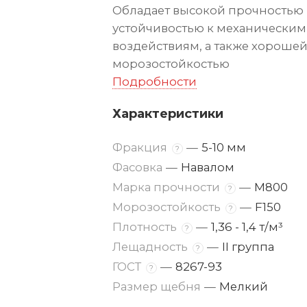
Обладает высокой прочностью
устойчивостью к механическим
воздействиям, а также хороше
морозостойкостью
Подробности
Характеристики
Фракция
—
5-10 мм
?
Фасовка
—
Навалом
Марка прочности
—
М800
?
Морозостойкость
—
F150
?
Плотность
—
1,36 - 1,4 т/м³
?
Лещадность
—
II группа
?
ГОСТ
—
8267-93
?
Размер щебня
—
Мелкий