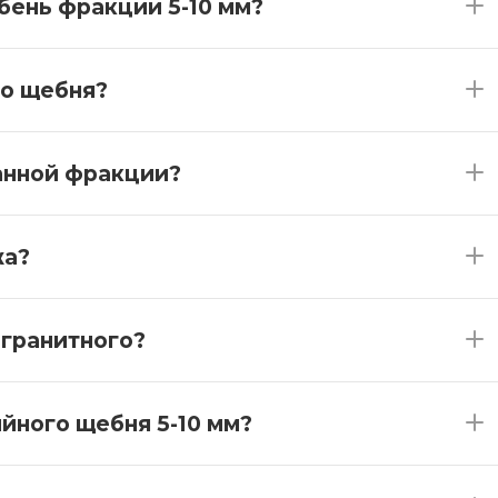
бень фракции 5-10 мм?
во щебня?
анной фракции?
жа?
 гранитного?
ийного щебня 5-10 мм?