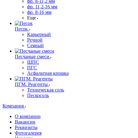
фр. 8-11,2 мм
фр. 11,2-16 мм
фр. 8-16 мм
Еще
Песок
Карьерный
Речной
Сеяный
Песчаные смеси
ЩПС
ПГС
Асфальтная крошка
ПГМ. Реагенты
Техническая соль
Пескосоль
Компания
О компании
Вакансии
Реквизиты
Фотогалерея