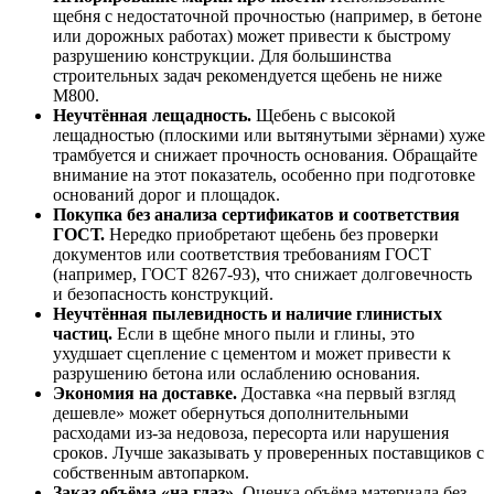
щебня с недостаточной прочностью (например, в бетоне
или дорожных работах) может привести к быстрому
разрушению конструкции. Для большинства
строительных задач рекомендуется щебень не ниже
М800.
Неучтённая лещадность.
Щебень с высокой
лещадностью (плоскими или вытянутыми зёрнами) хуже
трамбуется и снижает прочность основания. Обращайте
внимание на этот показатель, особенно при подготовке
оснований дорог и площадок.
Покупка без анализа сертификатов и соответствия
ГОСТ.
Нередко приобретают щебень без проверки
документов или соответствия требованиям ГОСТ
(например, ГОСТ 8267-93), что снижает долговечность
и безопасность конструкций.
Неучтённая пылевидность и наличие глинистых
частиц.
Если в щебне много пыли и глины, это
ухудшает сцепление с цементом и может привести к
разрушению бетона или ослаблению основания.
Экономия на доставке.
Доставка «на первый взгляд
дешевле» может обернуться дополнительными
расходами из-за недовоза, пересорта или нарушения
сроков. Лучше заказывать у проверенных поставщиков с
собственным автопарком.
Заказ объёма «на глаз».
Оценка объёма материала без