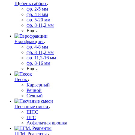
Щебень габбро
фр. 2-5 мм
фр. 4-8 мм
фр. 5-20 мм
фр. 8-11,2 мм
Еще
Еврофракции
фр. 4-8 мм
фр. 8-11,2 мм
фр. 11,2-16 мм
фр. 8-16 мм
Еще
Песок
Карьерный
Речной
Сеяный
Песчаные смеси
ЩПС
ПГС
Асфальтная крошка
ПГМ. Реагенты