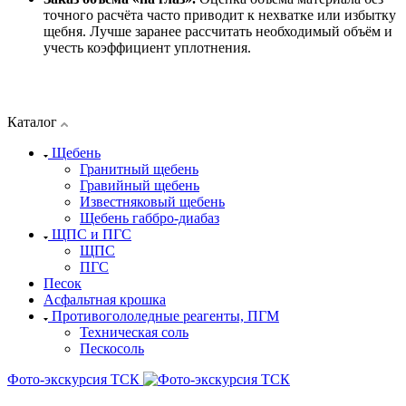
точного расчёта часто приводит к нехватке или избытку
щебня. Лучше заранее рассчитать необходимый объём и
учесть коэффициент уплотнения.
Каталог
Щебень
Гранитный щебень
Гравийный щебень
Известняковый щебень
Щебень габбро-диабаз
ЩПС и ПГС
ЩПС
ПГС
Песок
Асфальтная крошка
Противогололедные реагенты, ПГМ
Техническая соль
Пескосоль
Фото-экскурсия ТСК