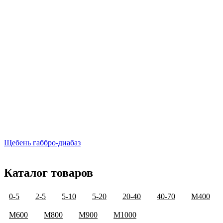
Щебень габбро-диабаз
Каталог товаров
0-5
2-5
5-10
5-20
20-40
40-70
М400
М600
М800
М900
М1000
М1200