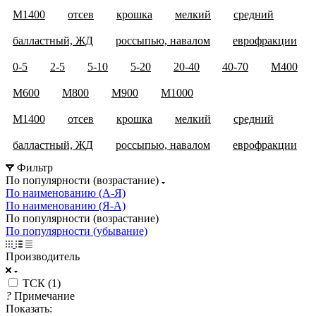
М1400
отсев
крошка
мелкий
средний
балластный, ЖД
россыпью, навалом
еврофракции
0-5
2-5
5-10
5-20
20-40
40-70
М400
М600
М800
М900
М1000
М1200
М1400
отсев
крошка
мелкий
средний
балластный, ЖД
россыпью, навалом
еврофракции
Фильтр
По популярности (возрастание)
По наименованию (А-Я)
По наименованию (Я-А)
По популярности (возрастание)
По популярности (убывание)
Производитель
ТСК (
1
)
?
Примечание
Показать: