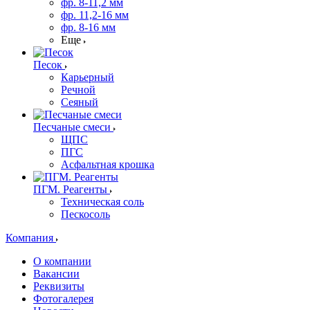
фр. 8-11,2 мм
фр. 11,2-16 мм
фр. 8-16 мм
Еще
Песок
Карьерный
Речной
Сеяный
Песчаные смеси
ЩПС
ПГС
Асфальтная крошка
ПГМ. Реагенты
Техническая соль
Пескосоль
Компания
О компании
Вакансии
Реквизиты
Фотогалерея