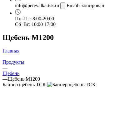
info@perevalka-tsk.ru
Email скопирован
Пн–Пт: 8:00-20:00
Сб–Вс: 10:00-17:00
Щебень М1200
Главная
—
Продукты
—
Щебень
—
Щебень М1200
Баннер щебень ТСК